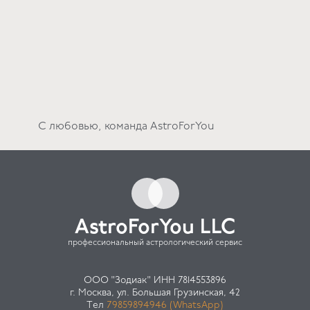
С любовью, команда AstroForYou
AstroForYou LLC
профессиональный астрологический сервис
ООО "Зодиак" ИНН 7814553896
г. Москва, ул. Большая Грузинская, 42
Тел
79859894946 (WhatsApp)