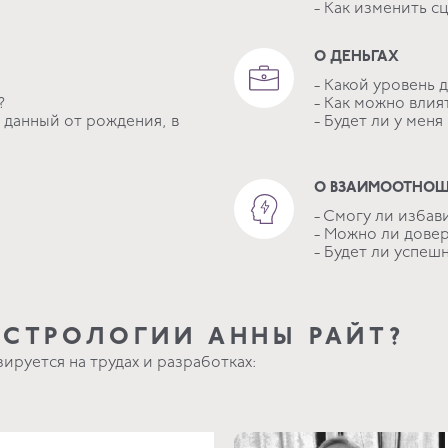
- Как изменить с
О ДЕНЬГАХ
- Какой уровень 
?
- Как можно влия
 данный от рождения, в
- Будет ли у мен
О ВЗАИМООТНО
- Смогу ли избав
- Можно ли довер
- Будет ли успеш
АСТРОЛОГИИ АННЫ РАЙТ?
руется на трудах и разработках: